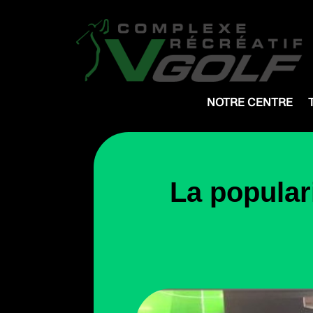
NOTRE CENTRE
La popular